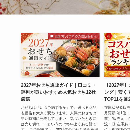
2027年おすすめの通販おせち
2027年おせち通販ガイド｜口コミ・
【2027年
評判が良いおすすめ人気おせち12社
ング｜安く
厳選
TOP11を
おせちは「いつ予約するか」で、選べる商品
在庫状況＆販売
も価格も大きく変わります。人気のおせちは
月更新 🥇1
早い時期に完売してしまい、気づいたときに
前）/販売元：
は売り切れ……というのは毎年よくある話で
況：◎ 在庫あ
す。 この記事では、2027年のおせち通販を総
位：板前魂の花