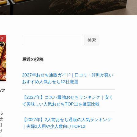
ング
検索
最近の投稿
2027年おせち通販ガイド｜口コミ・評判が良い
おすすめ人気おせち12社厳選
気ラ
【2027年】コスパ最強おせちランキング｜安く
て美味しい人気おせちTOP11を厳選比較
6
売
【2027年】2人前おせち通販の人気ランキング
り】
｜夫婦2人用や少人数向けTOP12
ガ
元：