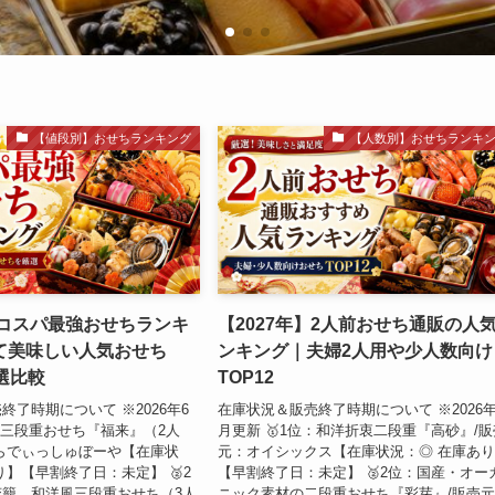
【値段別】おせちランキング
【人数別】おせちランキ
】コスパ最強おせちランキ
【2027年】2人前おせち通販の人
て美味しい人気おせち
ンキング｜夫婦2人用や少人数向け
厳選比較
TOP12
終了時期について ※2026年6
在庫状況＆販売終了時期について ※2026年
位：三段重おせち『福来』（2人
月更新 🥇1位：和洋折衷二段重『高砂』/販
らでぃっしゅぼーや【在庫状
元：オイシックス【在庫状況：◎ 在庫あ
り】【早割終了日：未定】 🥈2
【早割終了日：未定】 🥈2位：国産・オー
籠 和洋風三段重おせち（3人
ニック素材の二段重おせち『彩芽』/販売